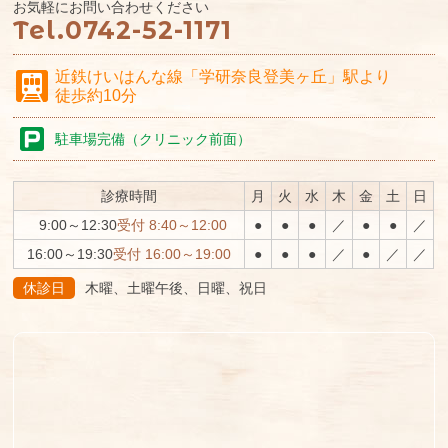
お気軽にお問い合わせください
Tel.
0742-52-1171
近鉄けいはんな線
「学研奈良登美ヶ丘」駅より
徒歩約10分
駐車場完備（クリニック前面）
診療時間
月
火
水
木
金
土
日
9:00～12:30
受付 8:40～12:00
●
●
●
／
●
●
／
16:00～19:30
受付 16:00～19:00
●
●
●
／
●
／
／
休診日
木曜、土曜午後、日曜、祝日